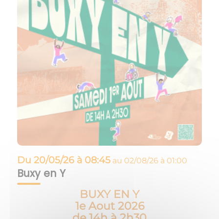
Du
20/05/26 à 08:45
au
02/08/26 à 01:00
Buxy en Y
BUXY EN Y
1e Aout 2026
de 14h à 2h30