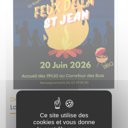
Du
05/06/26 à 14:00
au
21/06/26 à 01:00
La festiv' Sassangy
Ce site utilise des
La Festiv' Sassangy
cookies et vous donne