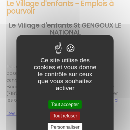
Le Village d'enfants - Emplois à
pourvoir
Le Village d'enfants St GENGOUX LE
NATIONAL
Association Prado Bourgogne
Ce site utilise des
cookies et vous donne
Pour les personnes intéressées par des
possibilités d'emploi, il faut adresser votre
le contrôle sur ceux
candidature spontanée au Prado (Le Prado
que vous souhaitez
Bourgogne - 1154 Route de Salornay à Hurigny
activer
(71870)
siege@pradobourgogne.fr
) ou consulter
les offres d'emploi publiées dans l'été:
Cliquez ici
Tout accepter
Des informations
Tout refuser
Personnaliser