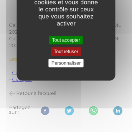
cookies et vous donne
le contrôle sur ceux
que vous souhaitez
activer
Calendrier d'ordures ménagères de SAINT BOIL
2025:
Cliquer ici
Calendrier d'ordures ménagères de SAINT BOIL
Tout accepter
2026:
Cliquer ici
Tout refuser
Les déchetteries:
Personnaliser
-
Genouilly
​​​​​​​-
Granges
Retour à l'accueil
Partagez
sur :